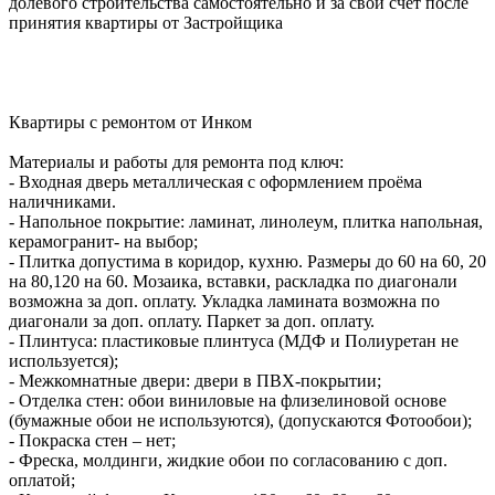
долевого строительства самостоятельно и за свой счет после
принятия квартиры от Застройщика
Квартиры с ремонтом от Инком
Материалы и работы для ремонта под ключ:
- Входная дверь металлическая c оформлением проёма
наличниками.
- Напольное покрытие: ламинат, линолеум, плитка напольная,
керамогранит- на выбор;
- Плитка допустима в коридор, кухню. Размеры до 60 на 60, 20
на 80,120 на 60. Мозаика, вставки, раскладка по диагонали
возможна за доп. оплату. Укладка ламината возможна по
диагонали за доп. оплату. Паркет за доп. оплату.
- Плинтуса: пластиковые плинтуса (МДФ и Полиуретан не
используется);
- Межкомнатные двери: двери в ПВХ-покрытии;
- Отделка стен: обои виниловые на флизелиновой основе
(бумажные обои не используются), (допускаются Фотообои);
- Покраска стен – нет;
- Фреска, молдинги, жидкие обои по согласованию с доп.
оплатой;