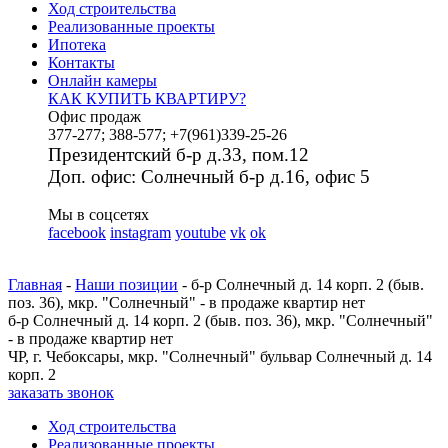
Ход строительства
Реализованные проекты
Ипотека
Контакты
Онлайн камеры
КАК КУПИТЬ КВАРТИРУ?
Офис продаж
377-277; 388-577; +7(961)339-25-26
Президентский б-р д.33, пом.12
Доп. офис: Солнечный б-р д.16, офис 5
Мы в соцсетях
facebook
instagram
youtube
vk
ok
Главная
-
Наши позиции
- б-р Солнечный д. 14 корп. 2 (быв.
поз. 36), мкр. "Солнечный" - в продаже квартир нет
б-р Солнечный д. 14 корп. 2 (быв. поз. 36), мкр. "Солнечный"
- в продаже квартир нет
ЧР, г. Чебоксары, мкр. "Солнечный" бульвар Солнечный д. 14
корп. 2
заказать звонок
Ход строительства
Реализованные проекты