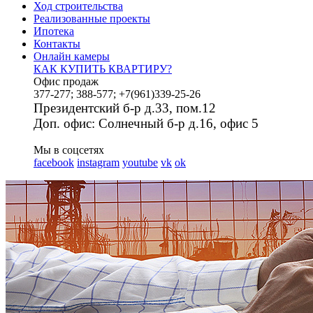
Ход строительства
Реализованные проекты
Ипотека
Контакты
Онлайн камеры
КАК КУПИТЬ КВАРТИРУ?
Офис продаж
377-277; 388-577; +7(961)339-25-26
Президентский б-р д.33, пом.12
Доп. офис: Солнечный б-р д.16, офис 5
Мы в соцсетях
facebook
instagram
youtube
vk
ok