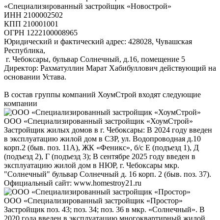
«Специализированный застройщик «Новострой»
ИНН 2100002502
КПП 210001001
ОГРН 1222100008965
Юридический и фактический адрес: 428028, Чувашская
Республика,
г. Чебоксары, бульвар Солнечный, д.16, помещение 5
Директор: Рахматуллин Марат Хабибуллович действующий на
основании Устава.
В состав группы компаний ХоумСтрой входят следующие
компании
ООО «Специализированный застройщик «ХоумСтрой»
Застройщик жилых домов в г. Чебоксары: В 2024 году введен
в эксплуатацию жилой дом в СЗР, ул. Водопроводная д.10
корп.2 (быв. поз. 11А), ЖК «Феникс», б/c Е (подъезд 1), Д
(подъезд 2), Г (подъезд 3); В сентябре 2025 году введен в
эксплуатацию жилой дом в НЮР, г. Чебоксары мкр.
"Солнечный" бульвар Солнечный д. 16 корп. 2 (быв. поз. 37).
Официальный сайт: www.homestroy21.ru
ООО «Специализированный застройщик «Простор»
Застройщик поз. 43; поз. 34; поз. 36 в мкр. «Солнечный». В
2020 года введен в эксплуатацию многоквартирный жилой